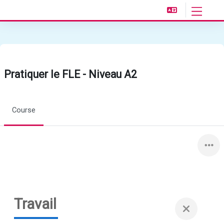
Skip to main content
Side pane
Pratiquer le FLE - Niveau A2
Course
Travail