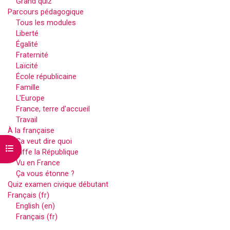
Grand quiz
Parcours pédagogique
Tous les modules
Liberté
Égalité
Fraternité
Laïcité
École républicaine
Famille
L'Europe
France, terre d'accueil
Travail
À la française
Ça veut dire quoi
Ouvrir l’index du cours
Kiffe la République
Vu en France
Ça vous étonne ?
Quiz examen civique débutant
Français ‎(fr)‎
English ‎(en)‎
Français ‎(fr)‎