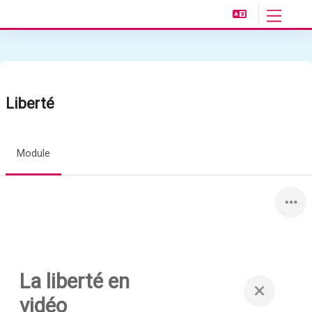
Passer au contenu principal
Panneau l
Liberté
Module
La liberté en
vidéo