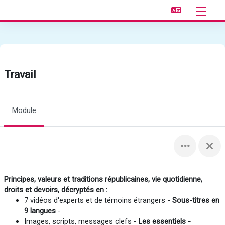
Passer au contenu principal
Panneau 
Travail
Module
Principes, valeurs et traditions républicaines, vie quotidienne,
droits et devoirs, décryptés en :
7 vidéos d'experts et de témoins étrangers -
Sous-titres en
9 langues
-
Images, scripts, messages clefs - L
es essentiels -