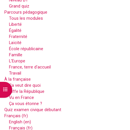
Niveau B1
Grand quiz
Parcours pédagogique
Tous les modules
Liberté
Égalité
Fraternité
Laïcité
École républicaine
Famille
L'Europe
France, terre d'accueil
Travail
À la française
Ça veut dire quoi
Ouvrir l’index du cours
Kiffe la République
Vu en France
Ça vous étonne ?
Quiz examen civique débutant
Français ‎(fr)‎
English ‎(en)‎
Français ‎(fr)‎