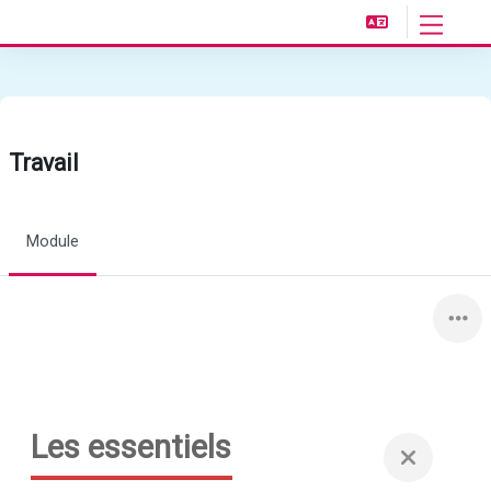
Passer au contenu principal
Panneau l
Travail
Module
Les essentiels