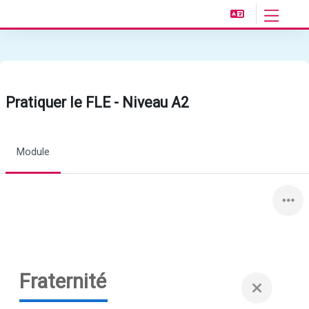
Passer au contenu principal
Panneau l
Pratiquer le FLE - Niveau A2
Module
Fraternité