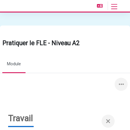
Passer au contenu principal
Panneau l
Pratiquer le FLE - Niveau A2
Module
Travail